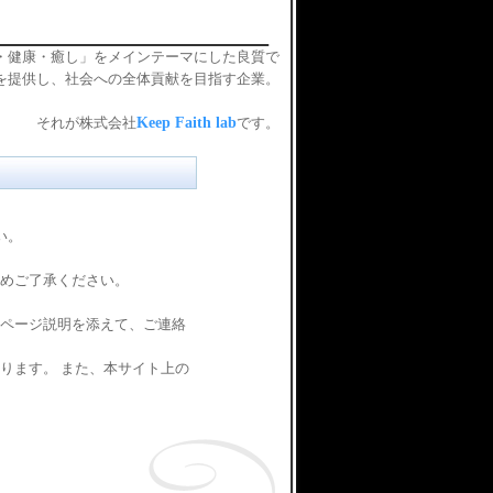
・健康・癒し」をメインテーマにした良質で
を提供し、社会への全体貢献を目指す企業。
それが株式会社
Keep Faith lab
です。
さい。
めご了承ください。
ページ説明を添えて、ご連絡
ります。 また、本サイト上の