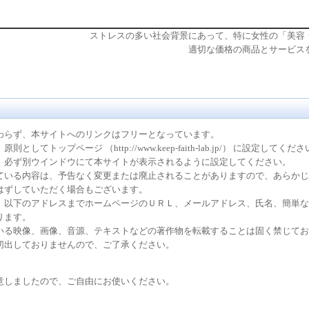
ストレスの多い社会背景にあって、特に女性の「美容
適切な価格の商品とサービス
わらず、本サイトへのリンクはフリーとなっています。
してトップページ （http://www.keep-faith-lab.jp/） に設定してくだ
、必ず別ウインドウにて本サイトが表示されるように設定してください。
ている内容は、予告なく変更または廃止されることがありますので、あらかじ
はずしていただく場合もございます。
、以下のアドレスまでホームページのＵＲＬ、メールアドレス、氏名、簡単な
ります。
いる映像、画像、音源、テキストなどの著作物を転載することは固く禁じてお
切出しておりませんので、ご了承ください。
意しましたので、ご自由にお使いください。